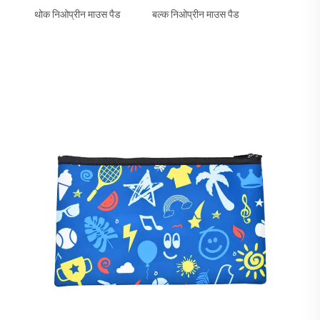
थोक निओप्रीन माउस पैड
बल्क निओप्रीन माउस पैड