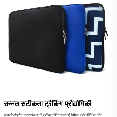
उन्नत सटीकता ट्रैकिंग प्रौद्योगिकी
थोक निओप्रीन माउस पैड्स की सटीक ट्रैकिंग क्षमताएँ विभिन्न प्रौद्योगिकियों और