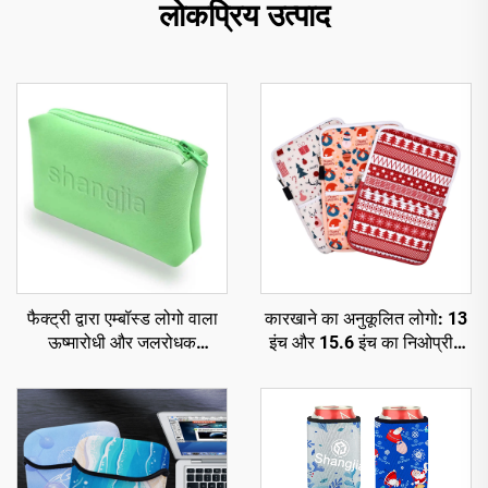
लोकप्रिय उत्पाद
फैक्ट्री द्वारा एम्बॉस्ड लोगो वाला
कारखाने का अनुकूलित लोगो: 13
ऊष्मारोधी और जलरोधक
इंच और 15.6 इंच का निओप्रीन
कॉस्मेटिक बैग, स्विमिंग के लिए
लैपटॉप स्लीव — व्यावसायिक एवं
निओप्रीन मेकअप बैग, ज़िपर युक्त
यात्रा शैली, जलरोधक, टिकाऊ,
सुरक्षात्मक और झटका-रोधी