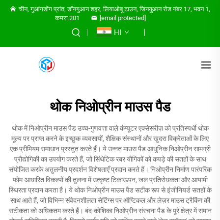
चीन, गुआंगडोंग प्रांत, डॉनगुआन शहर, लियाओबू टाउन, जिनयुआन रोड नंबर 17, भवन 1,
कमरा 201
[email protected]
HI
थोक निओप्रीन माउस पैड
थोक में निओप्रीन माउस पैड उच्च-गुणवत्ता वाले कंप्यूटर एक्सेसरीज़ को प्रतिस्पर्धी थोक
मूल्य पर प्राप्त करने के इच्छुक व्यवसायों, शैक्षिक संस्थानों और खुदरा विक्रेताओं के लिए
एक प्रीमियम समाधान प्रस्तुत करते हैं। ये उन्नत माउस पैड आधुनिक निओप्रीन सामग्री
प्रौद्योगिकी का उपयोग करते हैं, जो सिंथेटिक रबर यौगिकों को कपड़े की सतहों के साथ
संयोजित करके अतुलनीय प्रदर्शन विशेषताएँ प्रदान करते हैं। निओप्रीन निर्माण पारंपरिक
फोम-आधारित विकल्पों की तुलना में उत्कृष्ट टिकाऊपन, जल प्रतिरोधकता और आयामी
स्थिरता प्रदान करता है। ये थोक निओप्रीन माउस पैड सटीक रूप से इंजीनियर्ड सतहों के
साथ आते हैं, जो विभिन्न संवेदनशीलता सेटिंग्स पर ऑप्टिकल और लेज़र माउस ट्रैकिंग की
सटीकता को अधिकतम करते हैं। बंद-कोशिका निओप्रीन संरचना पैड के पूरे क्षेत्र में समान