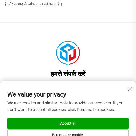
हैं और उत्पाद के जीवनकाल को बढ़ाते हैं।
हमसे संपर्क करें
Add: चीन, गुआंगडोंग प्रांत, डॉनगुआन शहर, लियाओबू टाउन, जिनयुआन रोड नंबर 17,
भवन 1, कमरा 201
We value your privacy
फ़ोन:
+86-13922937958
We use cookies and similar tools to provide our services. If you
don't want to accept all cookies, click Personalize cookies.
ई-मेल:
[email protected]
Accept all
कॉपीराइट © 2026 डॉनगुआन शांगजिया रबर प्लास्टिक उत्पाद कंपनी लिमिटेड। सर्वाधिकार
Personalize cookies