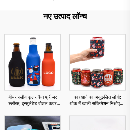
नए उत्पाद लॉन्च
बीयर स्लीव कूलर कैन फ्रीज़र
कारखाने का अनुकूलित लोगो:
स्लीव्स, इन्सुलेटेड बोतल कवर
थोक में खाली सब्लिमेशन निओप्रीन
होल्डर, कस्टम कूज़ी
स्लैप रैप कैन कूलर, इन्सुलेटेड
बीयर स्लीव, स्लैप रैप कूज़ीज़