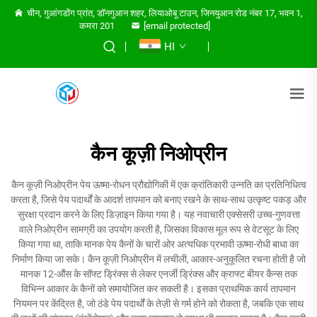
चीन, गुआंगडोंग प्रांत, डॉनगुआन शहर, लियाओबू टाउन, जिनयुआन रोड नंबर 17, भवन 1,
कमरा 201
[email protected]
HI
कैन कूज़ी निओप्रीन
कैन कूज़ी निओप्रीन पेय ऊष्मा-रोधन प्रौद्योगिकी में एक क्रांतिकारी उन्नति का प्रतिनिधित्व
करता है, जिसे पेय पदार्थों के आदर्श तापमान को बनाए रखने के साथ-साथ उत्कृष्ट पकड़ और
सुरक्षा प्रदान करने के लिए डिज़ाइन किया गया है। यह नवाचारी एक्सेसरी उच्च-गुणवत्ता
वाले निओप्रीन सामग्री का उपयोग करती है, जिसका विकास मूल रूप से वेटसूट के लिए
किया गया था, ताकि मानक पेय कैनों के चारों ओर अत्यधिक प्रभावी ऊष्मा-रोधी बाधा का
निर्माण किया जा सके। कैन कूज़ी निओप्रीन में लचीली, आकार-अनुकूलित रचना होती है जो
मानक 12-औंस के सॉफ्ट ड्रिंक्स से लेकर एनर्जी ड्रिंक्स और क्राफ्ट बीयर कैन्स तक
विभिन्न आकार के कैनों को समायोजित कर सकती है। इसका प्राथमिक कार्य तापमान
नियमन पर केंद्रित है, जो ठंडे पेय पदार्थों के तेज़ी से गर्म होने को रोकता है, जबकि एक साथ