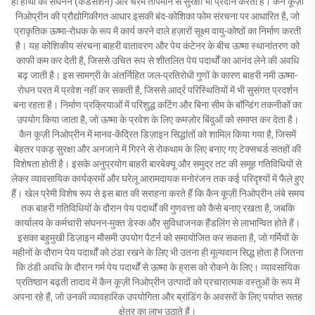
ही हाथों की संघनन (कंडेंसेशन) और चरम तापमान से सुरक्षा भी प्रदान करता है। कैन कूज़ी
निओप्रीन की प्रौद्योगिकीगत आधार इसकी बंद-कोशिका फोम संरचना पर आधारित है, जो
प्राकृतिक ऊष्मा-रोधक के रूप में कार्य करने वाले हज़ारों सूक्ष्म वायु-कोष्ठों का निर्माण करती
है। यह कोशिकीय संरचना बाहरी वातावरण और पेय कंटेनर के बीच ऊष्मा स्थानांतरण को
काफी कम कर देती है, जिससे उचित रूप से शीतलित पेय पदार्थों का आनंद लेने की अवधि
बढ़ जाती है। इस सामग्री के अंतर्निहित जल-प्रतिरोधी गुणों के कारण बाहरी नमी ऊष्मा-
रोधन परत में प्रवेश नहीं कर सकती है, जिससे आर्द्र परिस्थितियों में भी सुसंगत प्रदर्शन
बना रहता है। निर्माण प्रक्रियाओं में परिशुद्ध कटिंग और बिना सीम के बॉन्डिंग तकनीकों का
उपयोग किया जाता है, जो ऊष्मा के प्रवेश के लिए कमज़ोर बिंदुओं को समाप्त कर देता है।
कैन कूज़ी निओप्रीन में मानव-केंद्रित डिज़ाइन सिद्धांतों को शामिल किया गया है, जिसमें
बेहतर पकड़ सुरक्षा और अनजाने में गिरने से रोकथाम के लिए बनाए गए टेक्सचर्ड सतहों की
विशेषता होती है। इसके अनुप्रयोग बाहरी बारबेक्यू और समुद्र तट की समूह गतिविधियों से
लेकर व्यावसायिक कार्यक्रमों और घरेलू आरामदायक मनोरंजन तक कई परिदृश्यों में फैले हुए
हैं। खेल प्रेमी विशेष रूप से इस बात की सराहना करते हैं कि कैन कूज़ी निओप्रीन लंबे समय
तक बाहरी गतिविधियों के दौरान पेय पदार्थों की गुणवत्ता को कैसे बनाए रखता है, जबकि
कार्यालय के कर्मचारी संघनन-मुक्त डेस्क और सुविधाजनक हैंडलिंग से लाभान्वित होते हैं।
इसका बहुमुखी डिज़ाइन मौसमी उपयोग पैटर्न को समायोजित कर सकता है, जो गर्मियों के
महीनों के दौरान पेय पदार्थों को ठंडा रखने के लिए भी उतना ही मूल्यवान सिद्ध होता है जितना
कि ठंडी अवधि के दौरान गर्म पेय पदार्थों से ऊष्मा के ह्रास को रोकने के लिए। व्यावसायिक
प्रतिष्ठान बढ़ती तादाद में कैन कूज़ी निओप्रीन उत्पादों को प्रचारात्मक वस्तुओं के रूप में
अपना रहे हैं, जो उनकी व्यावहारिक उपयोगिता और ब्रांडिंग के अवसरों के लिए पर्याप्त सतह
क्षेत्र का लाभ उठाते हैं।