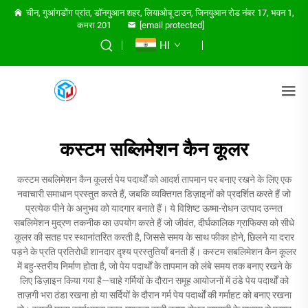
चीन, गुआंगडोंग प्रांत, डॉनगुआन शहर, लियाओबू टाउन, जिनयुआन रोड नंबर 17, भवन 1,
कमरा 201
[email protected]
HI
कस्टम सब्लिमेशन कैन कूलर
कस्टम सबलिमेशन कैन कूलर्स पेय पदार्थों को आदर्श तापमान पर बनाए रखने के लिए एक
नवाचारी समाधान प्रस्तुत करते हैं, जबकि व्यक्तिगत डिज़ाइनों को प्रदर्शित करते हैं जो
प्रत्येक पीने के अनुभव को यादगार बनाते हैं। ये विशिष्ट ऊष्मा-रोधन उत्पाद उन्नत
सबलिमेशन मुद्रण तकनीक का उपयोग करते हैं जो जीवंत, दीर्घकालिक ग्राफिक्स को सीधे
कूलर की सतह पर स्थानांतरित करती है, जिससे समय के साथ फीका होने, छिलने या दरार
पड़ने के प्रति प्रतिरोधी शानदार दृश्य प्रस्तुतियाँ बनती हैं। कस्टम सबलिमेशन कैन कूलर
में बहु-स्तरीय निर्माण होता है, जो पेय पदार्थों के तापमान को लंबे समय तक बनाए रखने के
लिए डिज़ाइन किया गया है—चाहे गर्मियों के दौरान समूह आयोजनों में ठंडे पेय पदार्थों को
ताज़गी भरा ठंडा रखना हो या सर्दियों के दौरान गर्म पेय पदार्थों की गर्माहट को बनाए रखना