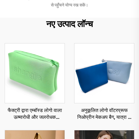
से पहुँचने योग्य रख सकें।
नए उत्पाद लॉन्च
फैक्ट्री द्वारा एम्बॉस्ड लोगो वाला
अनुकूलित लोगो वॉटरप्रूफ
ऊष्मारोधी और जलरोधक
निओप्रीन मेकअप बैग, यात्रा के
कॉस्मेटिक बैग, स्विमिंग के लिए
लिए कॉस्मेटिक पाउच, बड़ी क्षमता
निओप्रीन मेकअप बैग, ज़िपर युक्त
वाला टॉयलेट्री ऑर्गनाइज़र,
पोर्टेबल वॉश बैग, महिलाओं के लिए