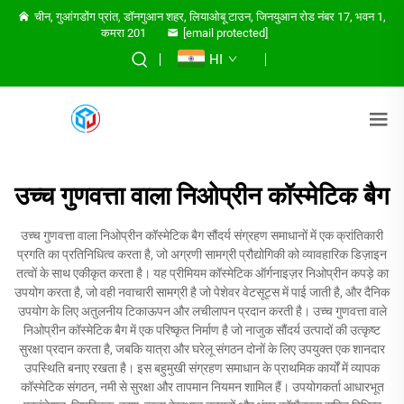
चीन, गुआंगडोंग प्रांत, डॉनगुआन शहर, लियाओबू टाउन, जिनयुआन रोड नंबर 17, भवन 1,
कमरा 201
[email protected]
HI
उच्च गुणवत्ता वाला निओप्रीन कॉस्मेटिक बैग
उच्च गुणवत्ता वाला निओप्रीन कॉस्मेटिक बैग सौंदर्य संग्रहण समाधानों में एक क्रांतिकारी
प्रगति का प्रतिनिधित्व करता है, जो अग्रणी सामग्री प्रौद्योगिकी को व्यावहारिक डिज़ाइन
तत्वों के साथ एकीकृत करता है। यह प्रीमियम कॉस्मेटिक ऑर्गनाइज़र निओप्रीन कपड़े का
उपयोग करता है, जो वही नवाचारी सामग्री है जो पेशेवर वेटसूट्स में पाई जाती है, और दैनिक
उपयोग के लिए अतुलनीय टिकाऊपन और लचीलापन प्रदान करती है। उच्च गुणवत्ता वाले
निओप्रीन कॉस्मेटिक बैग में एक परिष्कृत निर्माण है जो नाजुक सौंदर्य उत्पादों की उत्कृष्ट
सुरक्षा प्रदान करता है, जबकि यात्रा और घरेलू संगठन दोनों के लिए उपयुक्त एक शानदार
उपस्थिति बनाए रखता है। इस बहुमुखी संग्रहण समाधान के प्राथमिक कार्यों में व्यापक
कॉस्मेटिक संगठन, नमी से सुरक्षा और तापमान नियमन शामिल हैं। उपयोगकर्ता आधारभूत