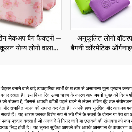
ीन मेकअप बैग फैक्ट्री —
अनुकूलित लोगो वॉटरप
कूलन योग्य लोगो वाला
बैंगनी कॉस्मेटिक ऑर्गनाइ
्मेटिक स्टोरेज पाउच,
छोटा यात्रा के लिए म
क टॉयलेट्री ऑर्गनाइज़र
स्टोरेज बैग, निओप्रीन 
बैग यात्रा के लिए
पाउच
ेहतर बनाने वाले कई व्यावहारिक लाभों के माध्यम से असामान्य मूल्य प्रदान क
पर बनाए रखता है। इस विस्तारित ऊष्मा धारण के कारण आप अपनी सुबह की दिनचर्या य
 होने को रोकता है, जिससे आपकी कॉफी पहले घटने से लेकर अंतिम बूँद तक संतोषजनक
सुविधा और संभावित जलन को समाप्त कर देता है। आपके हाथ सुरक्षित और आरामदायक
कते हैं। यह आराम कारक विशेष रूप से लंबे पीने के सत्रों के दौरान या पेय का आ
रक्षित पकड़ प्रदान करता है जो अनजाने में गिराए जाने या छलकने की संभावना को कम 
े लाभदायक सिद्ध होती है। यह सुरक्षा सुविधा आपको और आपके आसपास के वातावरण