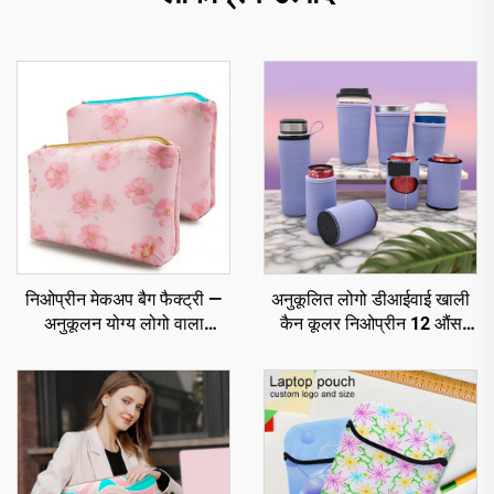
निओप्रीन मेकअप बैग फैक्ट्री —
अनुकूलित लोगो डीआईवाई खाली
अनुकूलन योग्य लोगो वाला
कैन कूलर निओप्रीन 12 औंस
कॉस्मेटिक स्टोरेज पाउच,
बीयर कूलर सब्लिमेशन स्टबी
जलरोधक टॉयलेट्री ऑर्गनाइज़र
होल्डर बाहरी कार्यक्रमों के लिए
बैग यात्रा के लिए