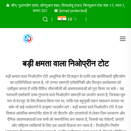
चीन, गुआंगडोंग प्रांत, डॉनगुआन शहर, लियाओबू टाउन, जिनयुआन रोड नंबर 17, भवन 1,
कमरा 201
[email protected]
HI
बड़ी क्षमता वाला निओप्रीन टोट
बड़ी क्षमता वाला निओप्रीन टोटे आधुनिक बैग डिज़ाइन के प्रति एक क्रांतिकारी दृष्टिकोण
का प्रतिनिधित्व करता है, जो उन्नत सामग्री प्रौद्योगिकी और विस्तृत कार्यक्षमता को
एकीकृत करता है ताकि विविध जीवनशैली की आवश्यकताओं को पूरा किया जा सके। यह
नवाचारी एक्सेसरी उच्च-गुणवत्ता वाले निओप्रीन सामग्री का उपयोग करता है, जिसका मूल
रूप से वेटसूट के लिए विकास किया गया था, ताकि एक बहुमुखी वाहन समाधान बनाया जा
सके जो कई पर्यावरणों में उत्कृष्ट प्रदर्शन करे। बड़ी क्षमता वाले निओप्रीन टोटे में एक
विशाल आंतरिक कम्पार्टमेंट होता है जो लैपटॉप और दस्तावेज़ों से लेकर जिम उपकरण और
दैनिक आवश्यकताओं तक सभी को समायोजित कर सकता है, जिससे यह पेशेवरों, छात्रों
और सक्रिय व्यक्तियों के लिए एक आदर्श विकल्प बन जाता है। निओप्रीन निर्माण