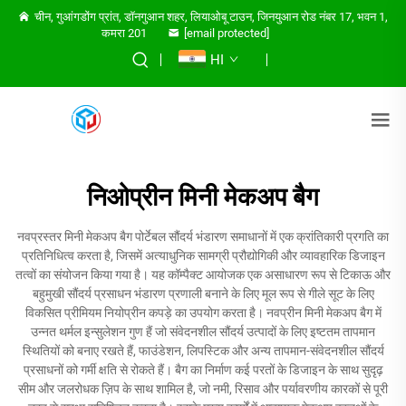
चीन, गुआंगडोंग प्रांत, डॉनगुआन शहर, लियाओबू टाउन, जिनयुआन रोड नंबर 17, भवन 1,
कमरा 201
[email protected]
HI
निओप्रीन मिनी मेकअप बैग
नवप्रस्तर मिनी मेकअप बैग पोर्टेबल सौंदर्य भंडारण समाधानों में एक क्रांतिकारी प्रगति का
प्रतिनिधित्व करता है, जिसमें अत्याधुनिक सामग्री प्रौद्योगिकी और व्यावहारिक डिजाइन
तत्वों का संयोजन किया गया है। यह कॉम्पैक्ट आयोजक एक असाधारण रूप से टिकाऊ और
बहुमुखी सौंदर्य प्रसाधन भंडारण प्रणाली बनाने के लिए मूल रूप से गीले सूट के लिए
विकसित प्रीमियम नियोप्रीन कपड़े का उपयोग करता है। नवप्रीन मिनी मेकअप बैग में
उन्नत थर्मल इन्सुलेशन गुण हैं जो संवेदनशील सौंदर्य उत्पादों के लिए इष्टतम तापमान
स्थितियों को बनाए रखते हैं, फाउंडेशन, लिपस्टिक और अन्य तापमान-संवेदनशील सौंदर्य
प्रसाधनों को गर्मी क्षति से रोकते हैं। बैग का निर्माण कई परतों के डिजाइन के साथ सुदृढ़
सीम और जलरोधक ज़िप के साथ शामिल है, जो नमी, रिसाव और पर्यावरणीय कारकों से पूरी