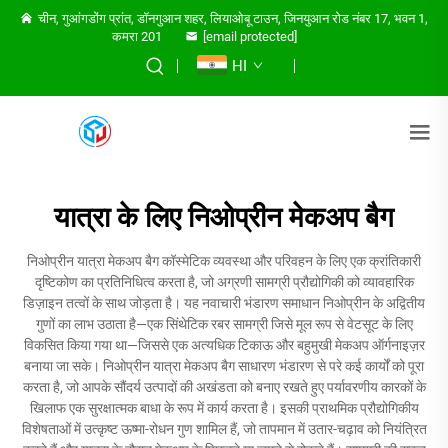
चीन, गुआंगडोंग प्रांत, डॉनगुआन शहर, लियाओबू टाउन, जिनयुआन रोड नंबर 17, भवन 1,
कमरा 201
[email protected]
HI
यात्रा के लिए निओप्रीन मेकअप बैग
निओप्रीन यात्रा मेकअप बैग कॉस्मेटिक व्यवस्था और परिवहन के लिए एक क्रांतिकारी
दृष्टिकोण का प्रतिनिधित्व करता है, जो अग्रणी सामग्री प्रौद्योगिकी को व्यावहारिक
डिज़ाइन तत्वों के साथ जोड़ता है। यह नवाचारी भंडारण समाधान निओप्रीन के अद्वितीय
गुणों का लाभ उठाता है—एक सिंथेटिक रबर सामग्री जिसे मूल रूप से वेटसूट के लिए
विकसित किया गया था—जिससे एक अत्यधिक टिकाऊ और बहुमुखी मेकअप ऑर्गनाइज़र
बनाया जा सके। निओप्रीन यात्रा मेकअप बैग साधारण भंडारण से परे कई कार्यों को पूरा
करता है, जो आपके सौंदर्य उत्पादों की अखंडता को बनाए रखते हुए पर्यावरणीय कारकों के
खिलाफ एक सुरक्षात्मक बाधा के रूप में कार्य करता है। इसकी प्राथमिक प्रौद्योगिकीय
विशेषताओं में उत्कृष्ट ऊष्मा-रोधन गुण शामिल हैं, जो तापमान में उतार-चढ़ाव को नियंत्रित