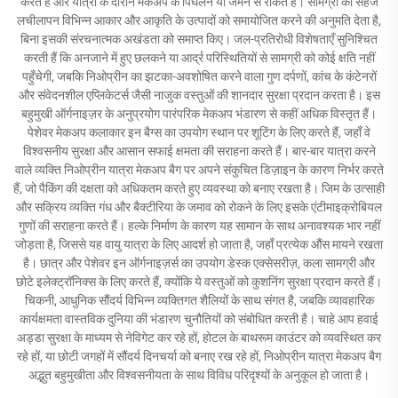
करते हैं और यात्रा के दौरान मेकअप के पिघलने या जमने से रोकते हैं। सामग्री की सहज
लचीलापन विभिन्न आकार और आकृति के उत्पादों को समायोजित करने की अनुमति देता है,
बिना इसकी संरचनात्मक अखंडता को समाप्त किए। जल-प्रतिरोधी विशेषताएँ सुनिश्चित
करती हैं कि अनजाने में हुए छलकने या आर्द्र परिस्थितियों से सामग्री को कोई क्षति नहीं
पहुँचेगी, जबकि निओप्रीन का झटका-अवशोषित करने वाला गुण दर्पणों, कांच के कंटेनरों
और संवेदनशील एप्लिकेटर्स जैसी नाजुक वस्तुओं की शानदार सुरक्षा प्रदान करता है। इस
बहुमुखी ऑर्गनाइज़र के अनुप्रयोग पारंपरिक मेकअप भंडारण से कहीं अधिक विस्तृत हैं।
पेशेवर मेकअप कलाकार इन बैग्स का उपयोग स्थान पर शूटिंग के लिए करते हैं, जहाँ वे
विश्वसनीय सुरक्षा और आसान सफाई क्षमता की सराहना करते हैं। बार-बार यात्रा करने
वाले व्यक्ति निओप्रीन यात्रा मेकअप बैग पर अपने संकुचित डिज़ाइन के कारण निर्भर करते
हैं, जो पैकिंग की दक्षता को अधिकतम करते हुए व्यवस्था को बनाए रखता है। जिम के उत्साही
और सक्रिय व्यक्ति गंध और बैक्टीरिया के जमाव को रोकने के लिए इसके एंटीमाइक्रोबियल
गुणों की सराहना करते हैं। हल्के निर्माण के कारण यह सामान के साथ अनावश्यक भार नहीं
जोड़ता है, जिससे यह वायु यात्रा के लिए आदर्श हो जाता है, जहाँ प्रत्येक औंस मायने रखता
है। छात्र और पेशेवर इन ऑर्गनाइज़र्स का उपयोग डेस्क एक्सेसरीज़, कला सामग्री और
छोटे इलेक्ट्रॉनिक्स के लिए करते हैं, क्योंकि ये वस्तुओं को कुशनिंग सुरक्षा प्रदान करते हैं।
चिकनी, आधुनिक सौंदर्य विभिन्न व्यक्तिगत शैलियों के साथ संगत है, जबकि व्यावहारिक
कार्यक्षमता वास्तविक दुनिया की भंडारण चुनौतियों को संबोधित करती है। चाहे आप हवाई
अड्डा सुरक्षा के माध्यम से नेविगेट कर रहे हों, होटल के बाथरूम काउंटर को व्यवस्थित कर
रहे हों, या छोटी जगहों में सौंदर्य दिनचर्या को बनाए रख रहे हों, निओप्रीन यात्रा मेकअप बैग
अद्भुत बहुमुखीता और विश्वसनीयता के साथ विविध परिदृश्यों के अनुकूल हो जाता है।