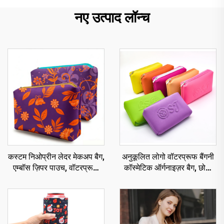
नए उत्पाद लॉन्च
कस्टम निओप्रीन लेदर मेकअप बैग,
अनुकूलित लोगो वॉटरप्रूफ बैंगनी
एम्बॉस ज़िपर पाउच, वॉटरप्रूफ
कॉस्मेटिक ऑर्गनाइज़र बैग, छोटा
लेदर ट्रैवल कॉस्मेटिक बैग्स
यात्रा के लिए मेकअप स्टोरेज बैग,
ऑर्गनाइज़र, लक्ज़री मेकअप
निओप्रीन ज़िपर पाउच