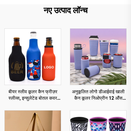
नए उत्पाद लॉन्च
बीयर स्लीव कूलर कैन फ्रीज़र
अनुकूलित लोगो डीआईवाई खाली
स्लीव्स, इन्सुलेटेड बोतल कवर
कैन कूलर निओप्रीन 12 औंस
होल्डर, कस्टम कूज़ी
बीयर कूलर सब्लिमेशन स्टबी
होल्डर बाहरी कार्यक्रमों के लिए