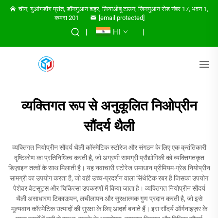
चीन, गुआंगडोंग प्रांत, डॉनगुआन शहर, लियाओबू टाउन, जिनयुआन रोड नंबर 17, भवन 1,
कमरा 201
[email protected]
HI
व्यक्तिगत रूप से अनुकूलित निओप्रीन
सौंदर्य थैली
व्यक्तिगत नियोप्रीन सौंदर्य थैली कॉस्मेटिक स्टोरेज और संगठन के लिए एक क्रांतिकारी
दृष्टिकोण का प्रतिनिधित्व करती है, जो अग्रणी सामग्री प्रौद्योगिकी को व्यक्तिगतकृत
डिज़ाइन तत्वों के साथ मिलाती है। यह नवाचारी स्टोरेज समाधान प्रीमियम-ग्रेड नियोप्रीन
सामग्री का उपयोग करता है, जो वही उच्च-प्रदर्शन वाला सिंथेटिक रबर है जिसका उपयोग
पेशेवर वेटसूट्स और चिकित्सा उपकरणों में किया जाता है। व्यक्तिगत नियोप्रीन सौंदर्य
थैली असाधारण टिकाऊपन, लचीलापन और सुरक्षात्मक गुण प्रदान करती है, जो इसे
मूल्यवान कॉस्मेटिक उत्पादों की सुरक्षा के लिए आदर्श बनाते हैं। इस सौंदर्य ऑर्गनाइज़र के