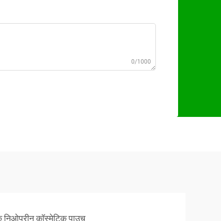
0/1000
निओप्रीन कॉस्मेटिक पाउच