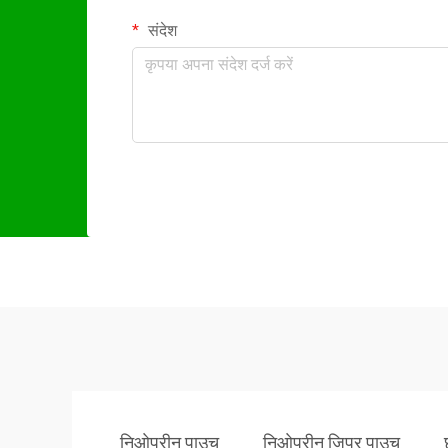
संदेश
निओप्रीन पाउच
निओप्रीन ज़िपर पाउच