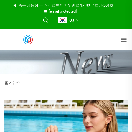
중국 광둥성 동관시 료부진 진위안로 17번지 1호관 201호
[email protected]
KO
홈 >
뉴스