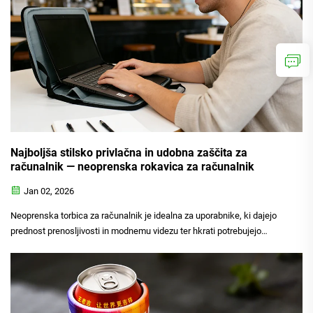
Najboljša stilsko privlačna in udobna zaščita za
računalnik — neoprenska rokavica za računalnik
Jan 02, 2026
Neoprenska torbica za računalnik je idealna za uporabnike, ki dajejo
prednost prenosljivosti in modnemu videzu ter hkrati potrebujejo
zanesljivo vsakodnevno zaščito za svojo dragoceno elektroniko. Za
večino študentov, uradnikov, poslovnih strokovnjakov in samostojnih
poklicnih opravljavcev je ...