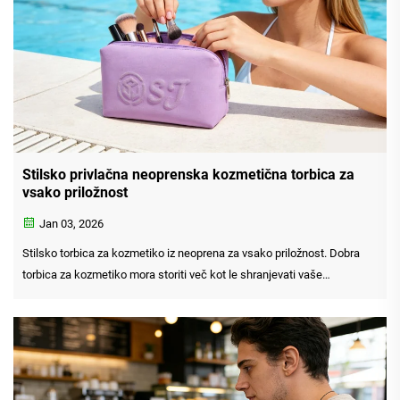
Stilsko privlačna neoprenska kozmetična torbica za
vsako priložnost
Jan 03, 2026
Stilsko torbica za kozmetiko iz neoprena za vsako priložnost. Dobra
torbica za kozmetiko mora storiti več kot le shranjevati vaše
kozmetične osnove – mora varovati, organizirati in dopolnjevati vaš
način življenja. Zato so torbice za kozmetiko iz neoprena postale tako
priljubljene...