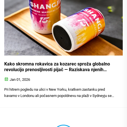
Kako skromna rokavica za kozarec sproža globalno
revolucijo prenosljivosti pijač — Raziskava njenih
ključnih prednosti, raznovrstnih uporab in
Jan 01, 2026
nespremenljive vrednosti
Pri hitrem pogledu na ulici v New Yorku, kratkem zastanku pred
kavarno v Londonu ali počasnem popoldnevu na plaži v Sydneyju se
tiho spreminja skupna vsakodnevna scena: vroči napitki na izvirni ali
čaj, ki jih ljudje nosijo s seboj, so vedno bolj obdani z rokavicami za
kozarce...