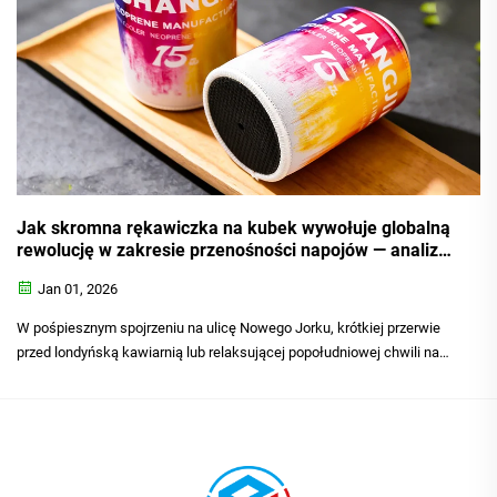
Jak skromna rękawiczka na kubek wywołuje globalną
rewolucję w zakresie przenośności napojów — analiza
jej kluczowych zalet, zróżnicowanych zastosowań oraz
Jan 01, 2026
niezastąpionej wartości
W pośpiesznym spojrzeniu na ulicę Nowego Jorku, krótkiej przerwie
przed londyńską kawiarnią lub relaksującej popołudniowej chwili na
plaży w Sydney powoli zmienia się wspólne codzienne sceny: napoje
do wyniesienia — kawa lub herbata — trzymane w rękach ludzi coraz
częściej są ...