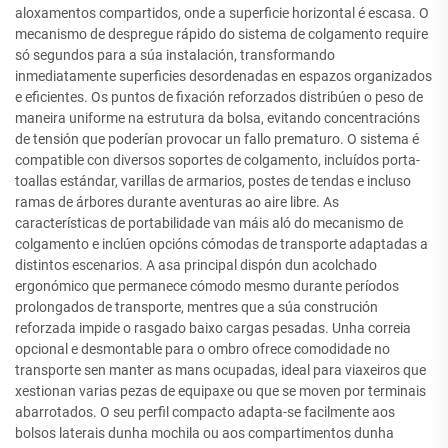
aloxamentos compartidos, onde a superficie horizontal é escasa. O
mecanismo de despregue rápido do sistema de colgamento require
só segundos para a súa instalación, transformando
inmediatamente superficies desordenadas en espazos organizados
e eficientes. Os puntos de fixación reforzados distribúen o peso de
maneira uniforme na estrutura da bolsa, evitando concentracións
de tensión que poderían provocar un fallo prematuro. O sistema é
compatible con diversos soportes de colgamento, incluídos porta-
toallas estándar, varillas de armarios, postes de tendas e incluso
ramas de árbores durante aventuras ao aire libre. As
características de portabilidade van máis aló do mecanismo de
colgamento e inclúen opcións cómodas de transporte adaptadas a
distintos escenarios. A asa principal dispón dun acolchado
ergonómico que permanece cómodo mesmo durante períodos
prolongados de transporte, mentres que a súa construción
reforzada impide o rasgado baixo cargas pesadas. Unha correia
opcional e desmontable para o ombro ofrece comodidade no
transporte sen manter as mans ocupadas, ideal para viaxeiros que
xestionan varias pezas de equipaxe ou que se moven por terminais
abarrotados. O seu perfil compacto adapta-se facilmente aos
bolsos laterais dunha mochila ou aos compartimentos dunha