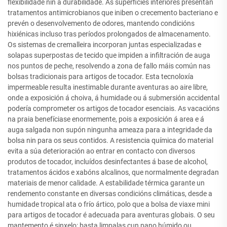
flexibilidade nin a durabilidade. As superficies interiores presentan
tratamentos antimicrobianos que iniben o crecemento bacteriano e
prevén o desenvolvemento de odores, mantendo condicións
hixiénicas incluso tras períodos prolongados de almacenamento.
Os sistemas de cremalleira incorporan juntas especializadas e
solapas superpostas de tecido que impiden a infiltración de auga
nos puntos de peche, resolvendo a zona de fallo máis común nas
bolsas tradicionais para artigos de tocador. Esta tecnoloxía
impermeable resulta inestimable durante aventuras ao aire libre,
onde a exposición á choiva, á humidade ou á submersión accidental
podería comprometer os artigos de tocador esenciais. As vacacións
na praia benefíciase enormemente, pois a exposición á area e á
auga salgada non supón ningunha ameaza para a integridade da
bolsa nin para os seus contidos. A resistencia química do material
evita a súa deterioración ao entrar en contacto con diversos
produtos de tocador, incluídos desinfectantes á base de alcohol,
tratamentos ácidos e xabóns alcalinos, que normalmente degradan
materiais de menor calidade. A estabilidade térmica garante un
rendemento constante en diversas condicións climáticas, desde a
humidade tropical ata o frío ártico, polo que a bolsa de viaxe mini
para artigos de tocador é adecuada para aventuras globais. O seu
mantemento é sinxelo: basta limpalas cun pano húmido ou