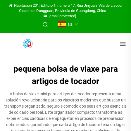
Habitación 201, Edificio 1, número 17, Rúa Jinyuan, Vila de Liaobu,
Cidade de Dongguan, Provincia de Guangdong, China
[email protected]
GL
pequena bolsa de viaxe para
artigos de tocador
A bolsa de viaxe mini para artigos de tocador representa unha
solución revolucionaria para os viaxeiros modernos que buscan un
transporte organizado, seguro e cómodo dos seus artigos esenciais
de coidado persoal. Este organizador compacto transforma as
experiencias caóticas de empaquetar en procesos de preparación
optimizados, garantindo que cada artigo de tocador teña un lugar
designado ao mesmo tempo que se maximiza a eficiencia do