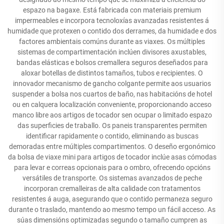
espazo na bagaxe. Está fabricada con materiais premium
impermeables e incorpora tecnoloxías avanzadas resistentes á
humidade que protexen o contido dos derrames, da humidade e dos
factores ambientais comúns durante as viaxes. Os múltiples
sistemas de compartimentación inclúen divisores axustables,
bandas elásticas e bolsos cremallera seguros deseñados para
aloxar botellas de distintos tamaños, tubos e recipientes. O
innovador mecanismo de gancho colgante permite aos usuarios
suspender a bolsa nos cuartos de baño, nas habitacións de hotel
ou en calquera localización conveniente, proporcionando acceso
manco libre aos artigos de tocador sen ocupar o limitado espazo
das superficies de traballo. Os paneis transparentes permiten
identificar rapidamente o contido, eliminando as buscas
demoradas entre múltiples compartimentos. O deseño ergonómico
da bolsa de viaxe mini para artigos de tocador inclúe asas cómodas
para levar e correas opcionais para o ombro, ofrecendo opcións
versátiles de transporte. Os sistemas avanzados de peche
incorporan cremalleiras de alta calidade con tratamentos
resistentes á auga, asegurando que o contido permaneza seguro
durante o traslado, mantendo ao mesmo tempo un fácil acceso. As
súas dimensións optimizadas segundo o tamaño cumpren as