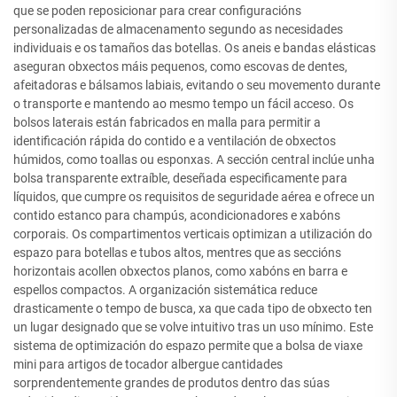
que se poden reposicionar para crear configuracións
personalizadas de almacenamento segundo as necesidades
individuais e os tamaños das botellas. Os aneis e bandas elásticas
aseguran obxectos máis pequenos, como escovas de dentes,
afeitadoras e bálsamos labiais, evitando o seu movemento durante
o transporte e mantendo ao mesmo tempo un fácil acceso. Os
bolsos laterais están fabricados en malla para permitir a
identificación rápida do contido e a ventilación de obxectos
húmidos, como toallas ou esponxas. A sección central inclúe unha
bolsa transparente extraíble, deseñada especificamente para
líquidos, que cumpre os requisitos de seguridade aérea e ofrece un
contido estanco para champús, acondicionadores e xabóns
corporais. Os compartimentos verticais optimizan a utilización do
espazo para botellas e tubos altos, mentres que as seccións
horizontais acollen obxectos planos, como xabóns en barra e
espellos compactos. A organización sistemática reduce
drasticamente o tempo de busca, xa que cada tipo de obxecto ten
un lugar designado que se volve intuitivo tras un uso mínimo. Este
sistema de optimización do espazo permite que a bolsa de viaxe
mini para artigos de tocador albergue cantidades
sorprendentemente grandes de produtos dentro das súas