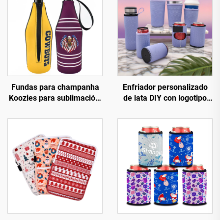
Fundas para champanha
Enfriador personalizado
Koozies para sublimación,
de lata DIY con logotipo
fundas curtas para
personalizado, enfriador
botellas de cervexa,
de cerveza de neopreno
fundas refrescantes para
de 12 oz, soporte para
botellas con cremalleira
latas (stubby holder) para
sublimación para eventos
ao aire libre