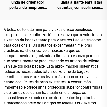
Funda de ordenador
Funda aislante para latas
portátil de neopreno
estreitas, con sublimación,
personalizada co logotipo
personalizada e
da fábrica, de 13 e 15,6
customizada para cerveza,
polgadas — Estilo
fundas térmicas para latas
empresarial e para viaxes,
de bebida
A bolsa de toilette mini para viaxes ofrece beneficios
impermeable, duradeira,
excepcionais de optimización do espazo que revolucionan
protectora e a prueba de
a xestión da bagaxe tanto para viaxeiros frecuentes como
choques
para ocasionais. Os usuarios experimentan melloras
drásticas na eficiencia ao empacar, xa que os
compartimentos organizados eliminan o espazo perdido
que normalmente se produce cando os artigos de toilette
van sueltos pola bagaxe. Esta aproximación sistemática
reduce as necesidades totais de volume da bagaxe,
permitindo aos viaxeiros levar máis roupa ou souvenires
dentro dos límites de peso existentes. A construción
impermeable ofrece unha protección superior contra fugas
e derrames que danan habitualmente a roupa, os
dispositivos electrónicos e os documentos importantes
almacenados preto dos artigos de toilette. Os viaxeiros