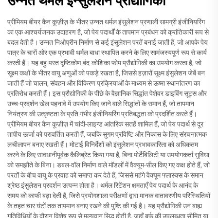
उन्नत थर्मल इन्सुलेशन प्रौद्योगिकी
प्रीमियम बीयर कैन कूज़ीज़ के भीतर उन्नत थर्मल इंसुलेशन प्रणाली सामग्री इंजीनियरिंग
का एक आश्चर्यजनक उदाहरण है, जो पेय पदार्थों के तापमान प्रबंधन को क्रांतिकारी रूप से
बदल देती है। उन्नत निओप्रीन निर्माण से कई इंसुलेशन परतें बनाई जाती हैं, जो आपके पेय
पात्र के चारों ओर एक प्रभावी थर्मल बाधा स्थापित करने के लिए सामंजस्यपूर्ण रूप से कार्य
करती हैं। यह बहु-परत दृष्टिकोण बंद-कोशिका फोम प्रौद्योगिकी का उपयोग करता है, जो
सूक्ष्म कक्षों के भीतर वायु अणुओं को पकड़े रखता है, जिससे हज़ारों सूक्ष्म इंसुलेशन जेबें बन
जाती हैं जो चालन, संवहन और विकिरण प्रक्रियाओं के माध्यम से ऊष्मा स्थानांतरण का
प्रतिरोध करती हैं। इस प्रौद्योगिकी के पीछे के वैज्ञानिक सिद्धांत पेशेवर डाइविंग सूट्स और
उच्च-प्रदर्शन खेल पहनावे में उपयोग किए जाने वाले सिद्धांतों के समान हैं, जो तापमान
नियंत्रण की उत्कृष्टता के प्रति गंभीर इंजीनियरिंग प्रतिबद्धता को प्रदर्शित करते हैं।
प्रीमियम बीयर कैन कूज़ीज़ में चांदी-लाइन्ड आंतरिक सतहें शामिल हैं, जो पेय पदार्थ से दूर
तापीय ऊर्जा को परावर्तित करती हैं, जबकि सुगम प्रविष्टि और निकास के लिए संरचनात्मक
लचीलापन बनाए रखती हैं। मोटाई विनिर्देशों को इंसुलेशन प्रभावकारिता को अधिकतम
करने के लिए सावधानीपूर्वक कैलिब्रेट किया गया है, बिना पोर्टेबिलिटी या उपयोगकर्ता सुविधा
को समझौते के बिना। डबल-वॉल निर्माण वाले मॉडलों में वैक्यूम-सील किए गए कक्ष होते हैं, जो
परतों के बीच वायु के प्रवाह को समाप्त कर देते हैं, जिससे महंगे वैक्यूम फ्लास्क्स के समान
श्रेष्ठ इंसुलेशन प्रदर्शन उत्पन्न होता है। थर्मल रिटेंशन क्षमताएँ पेय पदार्थ के आनंद के
समय को काफी बढ़ा देती हैं, जिसे प्रयोगशाला परीक्षणों द्वारा मानक वातावरणीय परिस्थितियों
के तहत चार घंटों तक तापमान बनाए रखने की पुष्टि की गई है। यह प्रौद्योगिकी उन बाह्य
गतिविधियों के दौरान विशेष रूप से मूल्यवान सिद्ध होती है, जहाँ बर्फ की उपलब्धता सीमित या