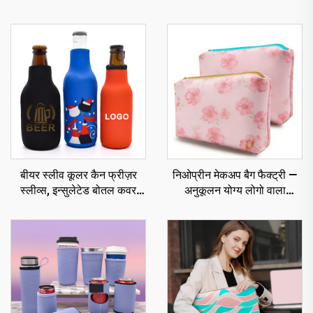
बीयर स्लीव कूलर कैन फ्रीज़र
निओप्रीन मेकअप बैग फैक्ट्री —
स्लीव्स, इन्सुलेटेड बोतल कवर
अनुकूलन योग्य लोगो वाला
होल्डर, कस्टम कूज़ी
कॉस्मेटिक स्टोरेज पाउच,
जलरोधक टॉयलेट्री ऑर्गनाइज़र
बैग यात्रा के लिए