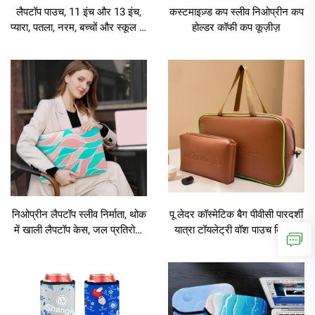
लैपटॉप पाउच, 11 इंच और 13 इंच,
कस्टमाइज़्ड कप स्लीव निओप्रीन कप
प्यारा, पतला, नरम, बच्चों और स्कूल के
होल्डर कॉफी कप कूज़ीज़
लिए अनुकूलित टैबलेट स्लीव
निओप्रीन लैपटॉप स्लीव निर्माता, थोक
पू लेदर कॉस्मेटिक बैग पीवीसी पारदर्शी
में खाली लैपटॉप केस, जल प्रतिरोधी
यात्रा टॉयलेट्री वॉश पाउच क्लियर
लैपटॉप स्लीव
कॉस्मेटिक बैग