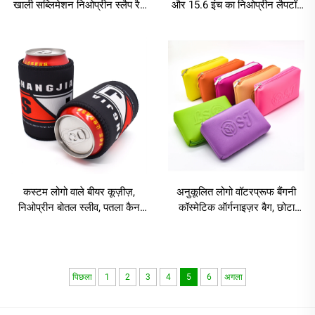
खाली सब्लिमेशन निओप्रीन स्लैप रैप
और 15.6 इंच का निओप्रीन लैपटॉप
कैन कूलर, इन्सुलेटेड बीयर स्लीव,
स्लीव — व्यावसायिक एवं यात्रा शैली,
स्लैप रैप कूज़ीज़
जलरोधक, टिकाऊ, सुरक्षात्मक और
झटका-रोधी
कस्टम लोगो वाले बीयर कूज़ीज़,
अनुकूलित लोगो वॉटरप्रूफ बैंगनी
निओप्रीन बोतल स्लीव, पतला कैन
कॉस्मेटिक ऑर्गनाइज़र बैग, छोटा
कूलर, चुंबकीय स्टबी होल्डर
यात्रा के लिए मेकअप स्टोरेज बैग,
निओप्रीन ज़िपर पाउच
पिछला
1
2
3
4
5
6
अगला