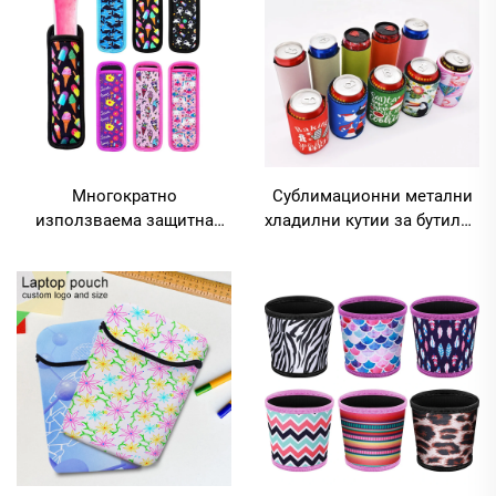
Многократно
Сублимационни метални
използваема защитна
хладилни кутии за бутилки
покривка за замразяване
– празни кутии, изолирани
на лед, държатели за
сублимационни хладилни
ледени пръчици, чанти за
кутии за бутилки
държане на ледени
пръчици, ръкави за
ледени пръчици, ръкави
за ледени сладоледи