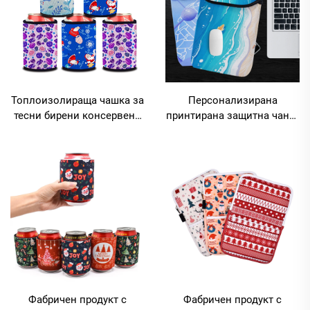
Топлоизолираща чашка за
Персонализирана
тесни бирени консервени
принтирана защитна чанта
кутии, сублимационна
за лаптоп с размер 14
персонализирана чашка
инча, удароустойчива
за напитки,
чанта за лаптоп, партида
топлоизолираща чашка за
празни изделия за
консервени кутии
сублимационно печатане,
неопренови чанти за
лаптоп за бележник
Фабричен продукт с
Фабричен продукт с