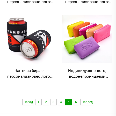
персонализирано лого:
персонализирано лого:
търговски пакет от празни
мек ръкав за лаптоп 13 и
сублимационни
15,6 инча от неопрен —
неопренови слеп-рапове
бизнес и пътнически стил,
за бирени канички,
водонепроницаем,
изолирани ръкави за бира,
издръжлив, защитен и
слеп-рапове-кулери
противоударен
Чанти за бира с
Индивидуално лого,
персонализирано лого,
водонепроницаеми
неопренова чанта за
козметични чанти в лилав
бутилка, слим чанта за
цвят, малка пътна чанта за
кутийка, магнитна къса
грим, неопрен чанта с
дръжка
молцова ципа
Назад
1
2
3
4
5
6
Напред