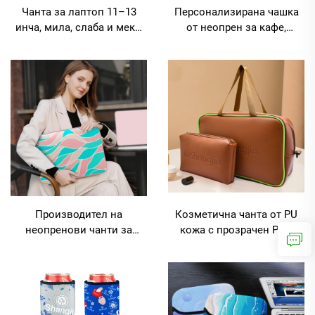
Чанта за лаптоп 11–13
Персонализирана чашка
инча, мила, слаба и мека,
от неопрен за кафе,
персонализирана за деца,
държач за чаши,
училище и таблети
топлоизолираща чашка
Производител на
Козметична чанта от PU
неопренови чанти за
кожа с прозрачен PVC
лаптоп – оптови
отдел за пътуване,
продажби на празни чанти
тоалетна чанта, прозрачна
за лаптоп,
козметична чанта
водонепроницаеми чанти
за лаптоп