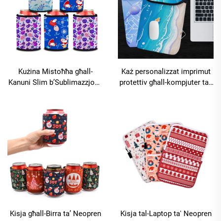
Kużina Mistoħħa għall-
Każ personalizzat imprimut
Kanuni Slim b’Sublimazzjoni,
protettiv għall-kompjuter tal-
Kużini Mistoħħin
biżness ta’ 14 pulzier, każ
Persunalizzati għall-Birra,
għall-kompjuter tal-biżness li
Kużini Mistoħħin għall-
jipproteġi kontra l-impatti, bl-
Bevandi, Insulati
iskrizzjonijiet ħofra għall-
sublimazzjoni f’bulk, ġubblu
ta’ neopren għall-kompjuter
tal-biżness għall-notebook
Kisja għall-Birra ta’ Neopren
Kisja tal-Laptop ta' Neopren