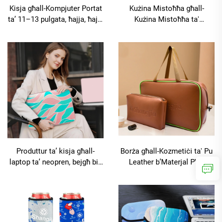
Kisja għall-Kompjuter Portat
Kużina Mistoħħa għall-
ta’ 11–13 pulgata, ħajja, ħajja
Kużina Mistoħħa ta'
u ħajja, personalizzabbli
Neoprene għall-Kaffè
għall-bambini u għall-iskejjel,
kisja għall-tablet
Produttur ta’ kisja għall-
Borża għall-Kozmetiċi ta' Pu
laptop ta’ neopren, bejgħ bil-
Leather b’Materjal PVC
gross ta’ kisji bla stampa
Trasparenti għall-Viżiti u
għall-laptop, kisja għall-
għall-Iżda tal-Ħażin, Borża
laptop resistenti għall-ilma
Ċara għall-Kozmetiċi