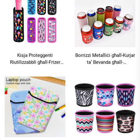
Kisja Proteggenti
Borrizzi Metalliċi għall-Kurjar
Riutilizzabbli għall-Frizer
ta’ Bevanda għall-
għall-Għażżel, Ħżuna għall-
Sublimazzjoni, Bevandi
Icypole, Borżi għall-Popsicle,
Insulati, Borrizzi għall-Kurjar
Bixxiet għall-Popsicle, Bixxiet
ta’ Bevanda għall-
għall-Ice Pop
Sublimazzjoni